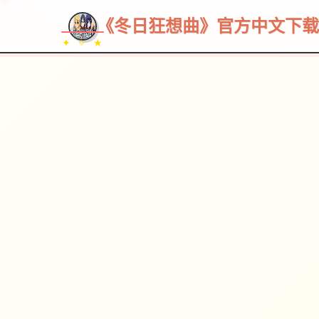
《冬日狂想曲》官方中文下载
✦ ✧ ★