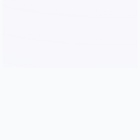
🗡️ galGame介绍