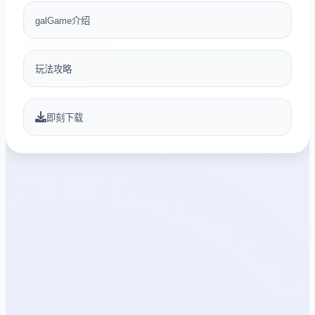
galGame介绍
玩法攻略
即刻下载