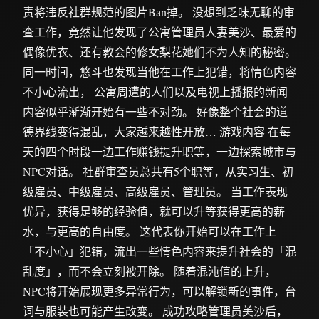
责将违反社群规范的图片Ban掉。 没想到乏味无聊的审
查工作，竟然让他发现了公寓管理员人妻美沙、最爱的
偶像优衣、还有教会的修女梨花她们不为人知的秘密。
同一时间，悠斗也发现当他在工作上犯错，将情色内容
不小心流出， 公寓周遭的人们以及电视上播报的新闻
内容似乎渐渐开始有一些不对劲。 好像整个社会的道
德界线变得混乱，大家越来越性开放… 游戏内容 在每
天的四个时段一边工作赚钱提升职等，一边探索城市与
NPC对话。 社群审查员总共有5个职等，从实习生、初
级雇员、中级雇员、高级雇员、管理员。 当工作表现
优异，获得足够的经验值，就可以升等获得更高的薪
水，与更高的自由度。 这代表你开始可以在工作上
「不小心」犯错，流出一些情色内容来提升社会的「混
乱度」，而不会立刻被开除。 随着混沌值的上升，
NPC将开始展现更多异常行为，可以解锁新的事件，台
词与服装也可能产生改变。 成功攻略管理员美沙后，